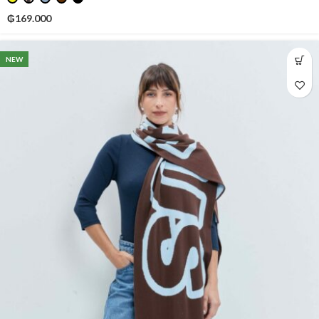
₲
169.000
NEW