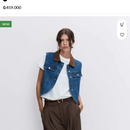
₲
459.000
NEW