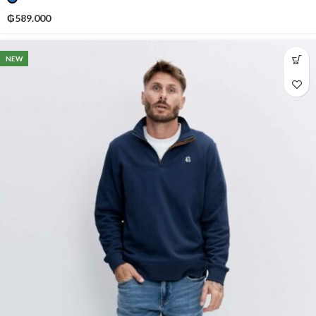
₲
589.000
NEW