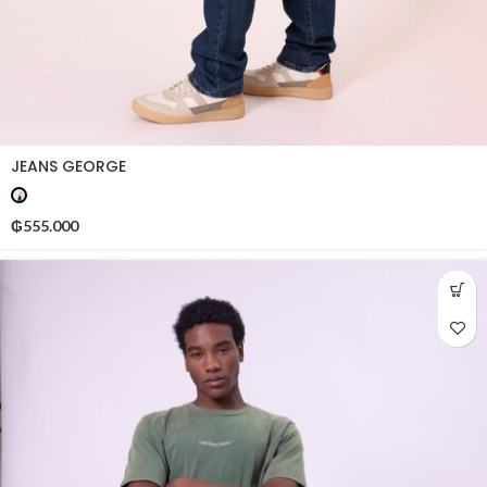
JEANS GEORGE
₲
555.000