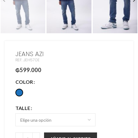
JEANS AZI
REF: JEH570E
₲
599.000
COLOR
TALLE