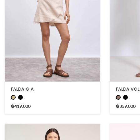
FALDA GIA
FALDA VO
₲
419.000
₲
359.000