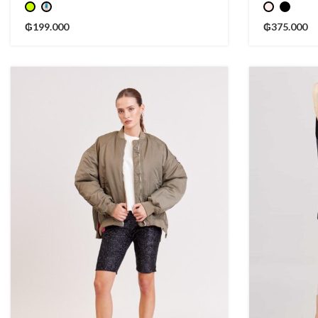
₲
199.000
₲
375.000