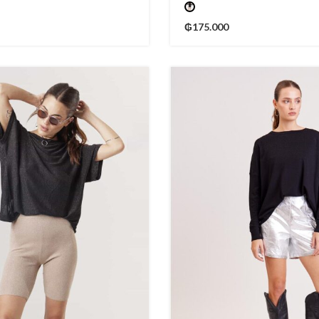
₲
175.000