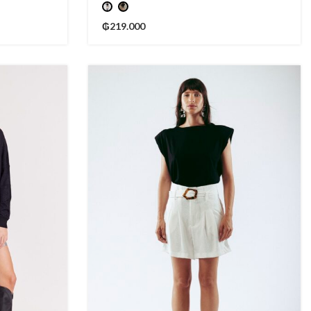
₲
219.000