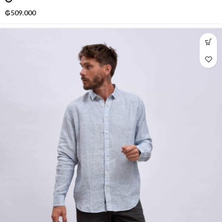
₲
509.000