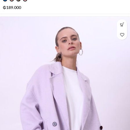
₲
189.000