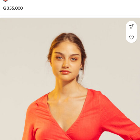
₲
355.000