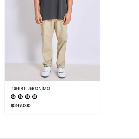
TSHIRT JERONIMO
₲
349.000