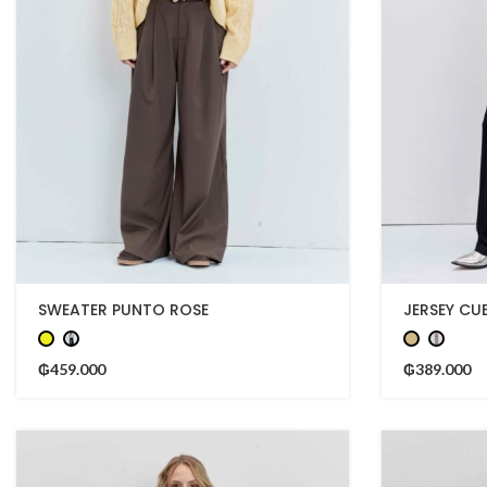
SWEATER PUNTO ROSE
JERSEY CU
₲
459.000
₲
389.000