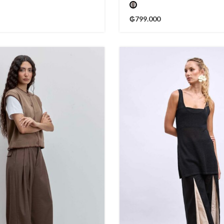
₲
799.000