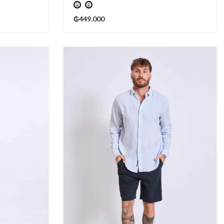
₲
449.000