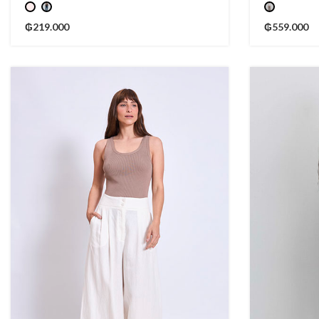
₲
219.000
₲
559.000