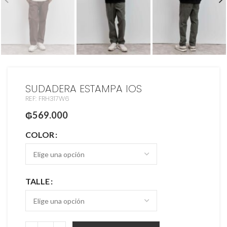
SUDADERA ESTAMPA IOS
REF: FRH317W6
₲
569.000
COLOR
TALLE