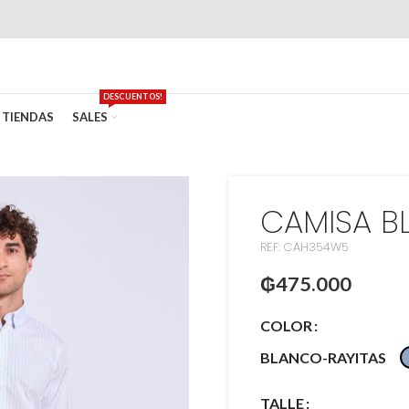
DESCUENTOS!
TIENDAS
SALES
CAMISA B
REF: CAH354W5
₲
475.000
COLOR
BLANCO-RAYITAS
TALLE