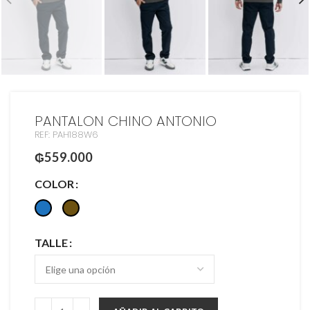
PANTALON CHINO ANTONIO
REF: PAH188W6
₲
559.000
COLOR
TALLE