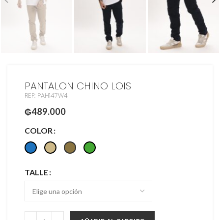
PANTALON CHINO LOIS
REF: PAH147W4
₲
489.000
COLOR
TALLE