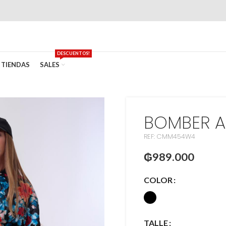
DESCUENTOS!
TIENDAS
SALES
BOMBER A
REF: CMM454W4
₲
989.000
COLOR
TALLE