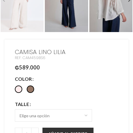
CAMISA LINO LILIA
REF: CAM459BS6
₲
589.000
COLOR
TALLE