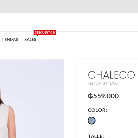
DESCUENTOS!
TIENDAS
SALES
CHALECO 
REF: CHM44DS6
₲
559.000
COLOR
TALLE