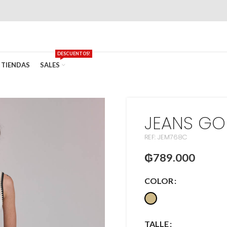
DESCUENTOS!
TIENDAS
SALES
JEANS GO
REF: JEM768C
₲
789.000
COLOR
TALLE