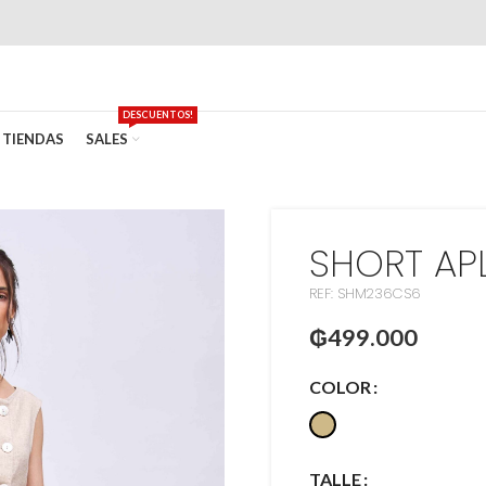
DESCUENTOS!
TIENDAS
SALES
SHORT AP
REF: SHM236CS6
₲
499.000
COLOR
TALLE