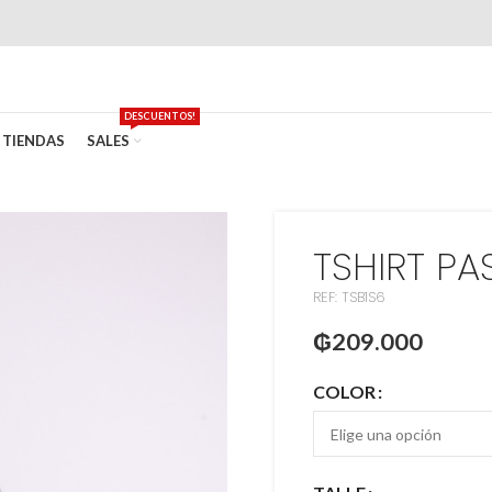
DESCUENTOS!
TIENDAS
SALES
TSHIRT PA
REF: TSB1S6
₲
209.000
COLOR