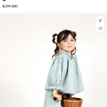
₲
299.000