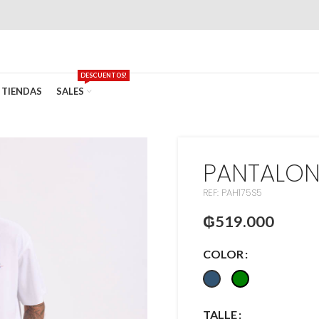
DESCUENTOS!
TIENDAS
SALES
PANTALON
REF: PAH175S5
₲
519.000
COLOR
TALLE