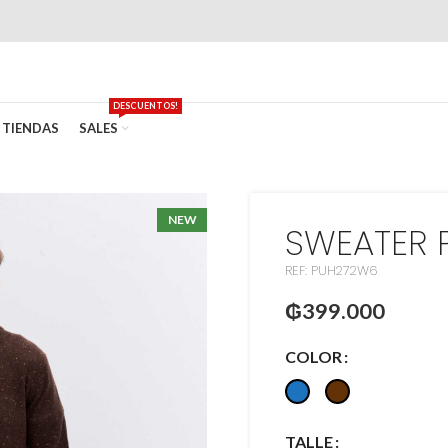
DESCUENTOS!
TIENDAS
SALES
NEW
SWEATER 
REF: PUH272W6
₲
399.000
COLOR
TALLE