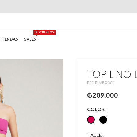
DESCUENTOS!
TIENDAS
SALES
TOP LINO 
REF: BLM598S4
₲
209.000
COLOR
TALLE