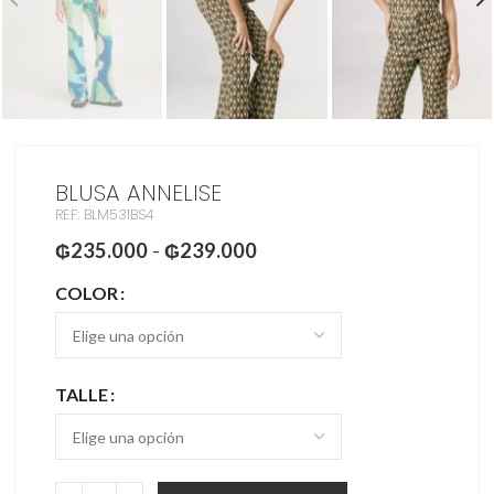
BLUSA ANNELISE
REF: BLM531BS4
₲
235.000
-
₲
239.000
COLOR
TALLE