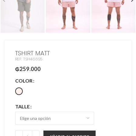
TSHIRT MATT
REF: TSH466S5
₲
259.000
COLOR
TALLE