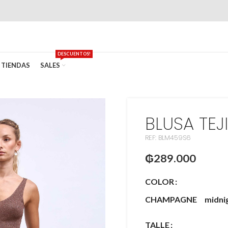
DESCUENTOS!
TIENDAS
SALES
BLUSA TEJ
REF: BLM459S6
₲
289.000
COLOR
CHAMPAGNE
midni
TALLE