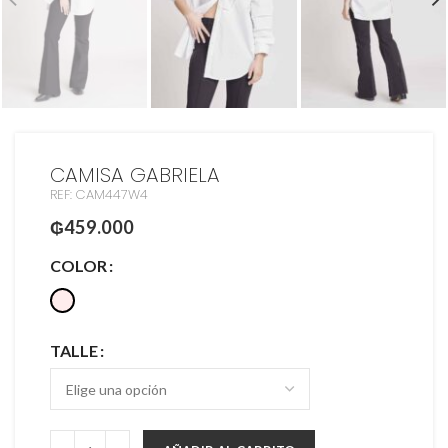
CAMISA GABRIELA
REF: CAM447W4
₲
459.000
COLOR
TALLE