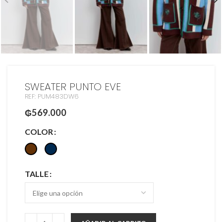
SWEATER PUNTO EVE
REF: PUM483DW6
₲
569.000
COLOR
TALLE