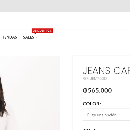
DESCUENTOS!
TIENDAS
SALES
JEANS CA
REF: JEM763D
₲
565.000
COLOR