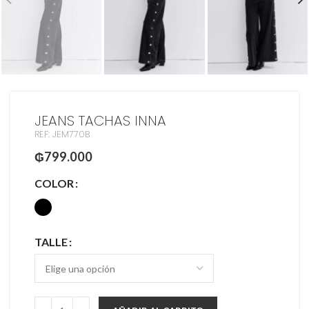
JEANS TACHAS INNA
REF: JEM770B
₲
799.000
COLOR
TALLE