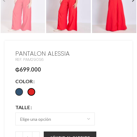
PANTALON ALESSIA
REF: PAM290S6
₲
699.000
COLOR
TALLE